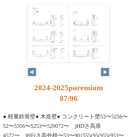
2024-2025puremium
87/96
● 軽量鉄骨壁● 木造壁● コンクリート壁53〜5256〜
52〜5356〜5253〜520072〜 )HDさ高扉
4572〜 )HF(さ高外枠〜53〜901555(95(955(953〜