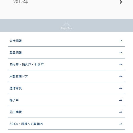
2015年
会社情報
製品情報
防火扉・防火戸・引き戸
木製玄関ドア
造作家具
格子戸
施工実績
SDGs・環境への取組み