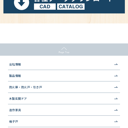
会社情報
製品情報
防火扉・防火戸・引き戸
木製玄関ドア
造作家具
格子戸