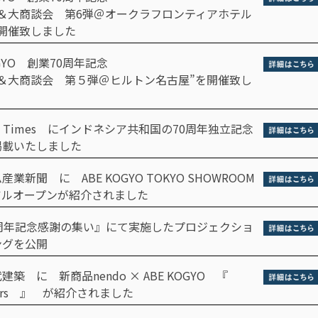
展＆大商談会 第6弾＠オークラフロンティアホテル
開催致しました
GYO 創業70周年記念
展＆大商談会 第５弾＠ヒルトン名古屋”を開催致し
pan Times にインドネシア共和国の70周年独立記念
掲載いたしました
業新聞 に ABE KOGYO TOKYO SHOWROOM
アルオープンが紹介されました
0周年記念感謝の集い』にて実施したプロジェクショ
ングを公開
建築 に 新商品nendo × ABE KOGYO 『
doors 』 が紹介されました