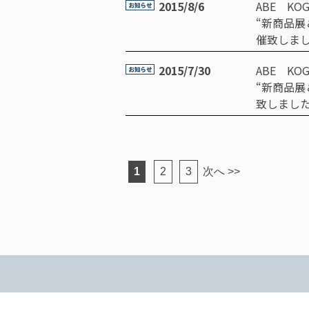
2015/8/6
ABE KO
“新商品展
催致しま
2015/7/30
ABE KO
“新商品展
致しまし
投
固
固
固
1
2
3
次へ >>
定
定
定
稿
ペ
ペ
ペ
ー
ー
ー
ナ
ジ
ジ
ジ
ビ
ゲ
ー
シ