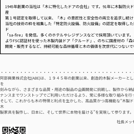
1945年創業の当社は「木に特化したドアの会社」です。91年に木製防火
産
第１号認定を取得して以来、「木」の意匠性と安全性の両立を追求し続け
当社の技術の粋を結集した「特定防火設備、防火設備」の認定を取得した
ド
「sa-fire」を発信。多くのホテルやレジデンスなどで採用頂いています。ま
よりFSC認証材を使った木製内装ドア「クルード」、のちに国産材の「森
開発・販売するなど、持続可能な森林循環と木の価値を次世代につないで
・・・・・・・・・・・・・・・・・・・・・・・・・・・・・・・・・・
阿部興業株式会社(ABE)は、１９４５年の創業以来、創造的木製メーカーと
を
刻みながら、さまざまな品質・用途の製品の企画開発に挑戦し、製作から納
ナンスまでワンストップでご利用いただけるよう、常に多様な取り組みを行
そして、これからも木の特徴と利点を生かした、高品質かつ高機能な“木製ド
木
製家具を製作し、日本に、そして世界に本物を届ける”を実現して参ります。
社長メッセー