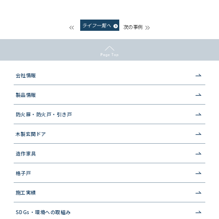
ライフ一覧へ
次の事例
会社情報
製品情報
防火扉・防火戸・引き戸
木製玄関ドア
造作家具
格子戸
施工実績
SDGs・環境への取組み