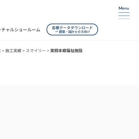
各種データダウンロード
ーチャルショールーム
建築・設計士の方向け
E
>
施工実績
>
スマイリー
>
実籾本郷福祉施設