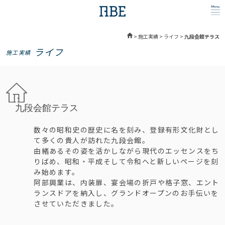
>
施工実績
>
ライフ
>
九段会館テラス
ライフ
施工実績
九段会館テラス
数々の昭和史の歴史に名を刻み、登録有形文化財とし
て多くの貴人が訪れた九段会館。
由緒あるその姿を活かしながら現代のエッセンスをち
りばめ、昭和・平成そして令和へと新しいページを刻
み始めます。
阿部興業は、内装扉、宴会場の折戸や格子窓、エント
ランスドアを納入し、グランドオープンのお手伝いを
させていただきました。