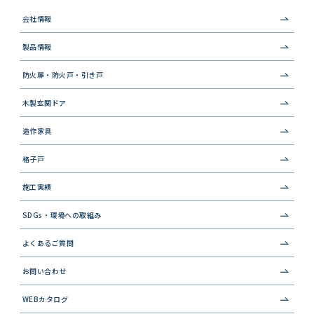
会社情報
製品情報
防火扉・防火戸・引き戸
木製玄関ドア
造作家具
格子戸
施工実績
SDGs・環境への取組み
よくあるご質問
お問い合わせ
WEBカタログ