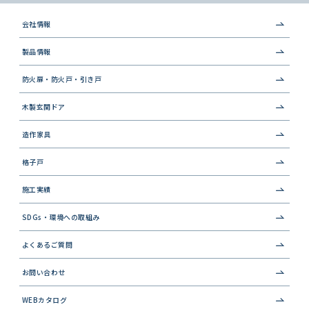
会社情報
製品情報
防火扉・防火戸・引き戸
木製玄関ドア
造作家具
格子戸
施工実績
SDGs・環境への取組み
よくあるご質問
お問い合わせ
WEBカタログ