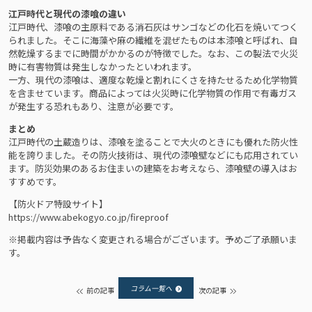
江戸時代と現代の漆喰の違い
江戸時代、漆喰の主原料である消石灰はサンゴなどの化石を焼いてつく
られました。そこに海藻や麻の繊維を混ぜたものは本漆喰と呼ばれ、自
然乾燥するまでに時間がかかるのが特徴でした。なお、この製法で火災
時に有害物質は発生しなかったといわれます。
一方、現代の漆喰は、適度な乾燥と割れにくさを持たせるため化学物質
を含ませています。商品によっては火災時に化学物質の作用で有毒ガス
が発生する恐れもあり、注意が必要です。
まとめ
江戸時代の土蔵造りは、漆喰を塗ることで大火のときにも優れた防火性
能を誇りました。その防火技術は、現代の漆喰壁などにも応用されてい
ます。防災効果のあるお住まいの建築をお考えなら、漆喰壁の導入はお
すすめです。
【防火ドア特設サイト】
https://www.abekogyo.co.jp/fireproof
※掲載内容は予告なく変更される場合がございます。予めご了承願いま
す。
コラム一覧へ
前の記事
次の記事