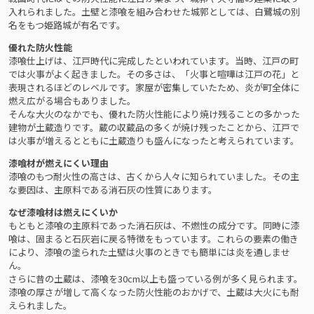
入れられました。土壁と漆喰を組み合わせた城郭としては、白鷺城の別
名をもつ姫路城が有名です。
優れた防火性能
漆喰仕上げは、江戸時代に完成したといわれています。当時、江戸の町
では火事がよく起きました。その多さは、「火事と喧嘩は江戸の花」と
表現されるほどのレベルです。家屋が密集していたため、炎が町全体に
燃え広がる場合もありました。
そんな大火のなかでも、優れた防火性能により焼け残ることの多かった
建物が土蔵造りです。蔵の収蔵品の多くが焼け残ったことから、江戸で
は火事が増えるとともに土蔵造りも盛んになったと考えられています。
漆喰材が燃えにくい理由
漆喰のもつ耐火性の高さは、古くから人々に知られていました。その主
な要因は、主原料である消石灰の性質にあります。
なぜ漆喰材は燃えにくいか
もともと漆喰の主原料であった消石灰は、不燃性の成分です。同時に漆
喰は、固まると石灰岩に戻る特徴をもっています。これらの要素の働き
により、漆喰の塗られた土壁は火事のときでも簡単には炎を通しませ
ん。
さらに昔の土蔵は、漆喰を30cm以上も盛っている例が多く見られます。
漆喰の厚さが増して高くなった防火性能のおかげで、土蔵は大火にも耐
えられました。