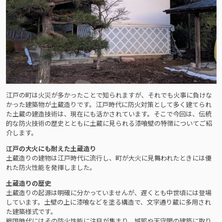
江戸の町は火災が多かったことで知られますが、それでも火事に負けな
かった建築物が土蔵造りです。江戸時代に防火対策として多く建てられ
た土蔵の建造技術は、現在にも活かされています。そこで今回は、伝統
的な防火技術の歴史とともに土蔵に見られる漆喰壁の特徴についてご紹
介します。
江戸の大火にも耐えた土蔵造り
土蔵造りの建物は江戸時代に流行し、町が大火に見舞われたときには優
れた防火性能を発揮しました。
土蔵造りの歴史
土蔵造りの起源は明確に分かっていませんが、遅くとも中世頃には登場
しています。土壁の上に漆喰などを塗る構造で、文字通り蔵に多用され
た建築様式です。
戦国時代にはその防火性能に注目が集まり、城郭や天守閣の建築に取り