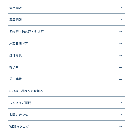
会社情報
製品情報
防火扉・防火戸・引き戸
木製玄関ドア
造作家具
格子戸
施工実績
SDGs・環境への取組み
よくあるご質問
お問い合わせ
WEBカタログ