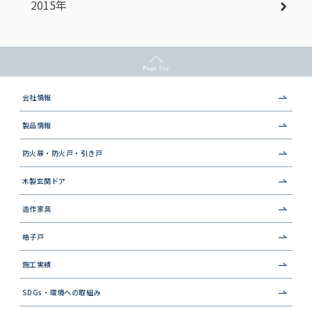
2015年
会社情報
製品情報
防火扉・防火戸・引き戸
木製玄関ドア
造作家具
格子戸
施工実績
SDGs・環境への取組み