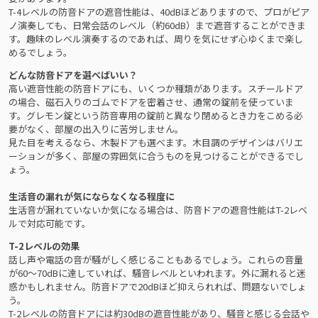
T-4レベルの防音ドアの遮音性能は、40dBほどありますので、プロがピア
ノ演奏しても、日常会話のレベル（約60dB）まで遮音することができま
す。趣味のレベル演奏するのであれば、周りを気にせず心ゆくまで楽し
めるでしょう。
どんな防音ドアを選べばいい？
高い遮音性能の防音ドアにも、いくつか種類があります。スチールドア
の場合、磁石入りのゴムでドアを密着させ、通常の錠前を使っていま
す。グレモン錠という防音専用の錠前と異なり閉めるとき力をこめる必
要がなく、部屋の出入りに苦労しません。
見た目を考えるなら、木製ドアも選べます。木目調のデザインはバリエ
ーションが多く、部屋の雰囲気に合うものを見つけることができるでし
ょう。
生活音の漏れが気にならなくなる程度に
生活音が漏れていないか気になる場合は、防音ドアの遮音性能はT-2レベ
ルで対応可能です。
T-2レベルの効果
話し声や電話の音が騒がしく感じることもあるでしょう。これらの音量
が60～70dBに達していれば、騒音レベルといわれます。外に漏れると迷
惑かもしれません。防音ドアで20dBほど抑えられれば、問題ないでしょ
う。
T-2レベルの防音ドアには約30dBの遮音性能があり、騒音と感じる会話や