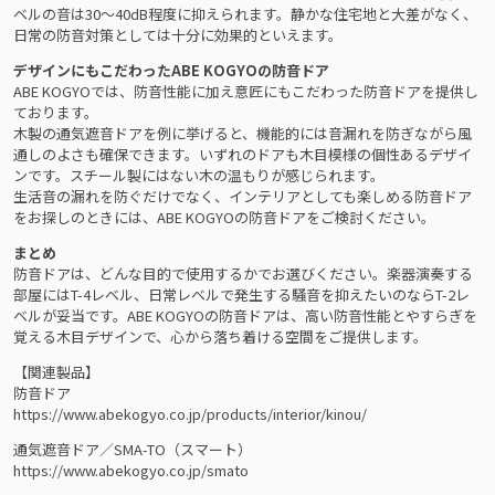
ベルの音は30～40dB程度に抑えられます。静かな住宅地と大差がなく、
日常の防音対策としては十分に効果的といえます。
デザインにもこだわったABE KOGYOの防音ドア
ABE KOGYOでは、防音性能に加え意匠にもこだわった防音ドアを提供し
ております。
木製の通気遮音ドアを例に挙げると、機能的には音漏れを防ぎながら風
通しのよさも確保できます。いずれのドアも木目模様の個性あるデザイ
ンです。スチール製にはない木の温もりが感じられます。
生活音の漏れを防ぐだけでなく、インテリアとしても楽しめる防音ドア
をお探しのときには、ABE KOGYOの防音ドアをご検討ください。
まとめ
防音ドアは、どんな目的で使用するかでお選びください。楽器演奏する
部屋にはT-4レベル、日常レベルで発生する騒音を抑えたいのならT-2レ
ベルが妥当です。ABE KOGYOの防音ドアは、高い防音性能とやすらぎを
覚える木目デザインで、心から落ち着ける空間をご提供します。
【関連製品】
防音ドア
https://www.abekogyo.co.jp/products/interior/kinou/
通気遮音ドア／SMA-TO（スマート）
https://www.abekogyo.co.jp/smato