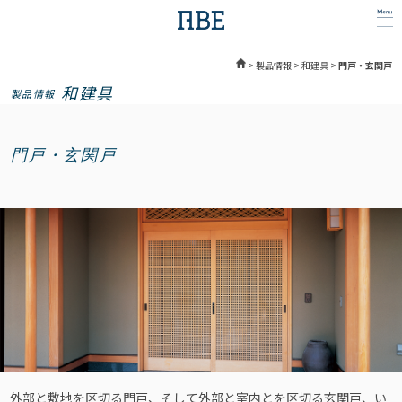
>
製品情報
>
和建具
>
門戸・玄関戸
和建具
製品情報
門戸・玄関戸
外部と敷地を区切る門戸、そして外部と室内とを区切る玄関戸、い