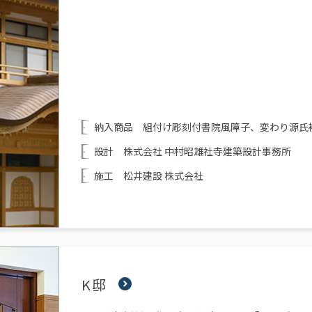
納入商品 組付け彫刻付書院風障子、変わり源氏
設計 株式会社 中村昭雄社寺建築設計事務所
施工 松井建設 株式会社
K邸