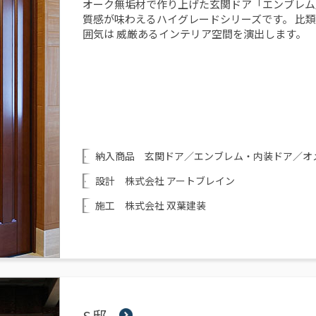
オーク無垢材で作り上げた玄関ドア「エンブレム
質感が味わえるハイグレードシリーズです。 比
囲気は 威厳あるインテリア空間を演出します。
納入商品 玄関ドア／エンブレム・内装ドア／オメガ
設計 株式会社 アートブレイン
施工 株式会社 双葉建装
S邸