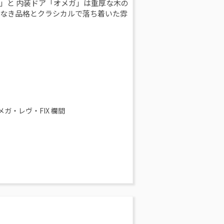
」と 内装ドア「オメガ」は重厚な木の
類なき品格とクラシカルで落ち着いた雰
・レヴ・FIX 欄間