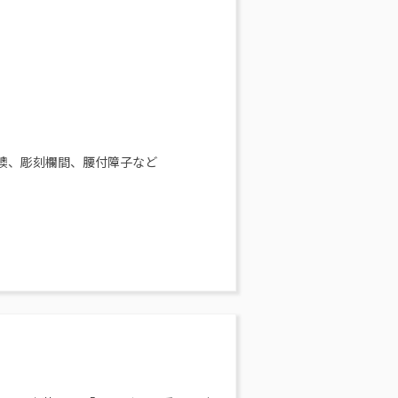
襖、彫刻欄間、腰付障子など