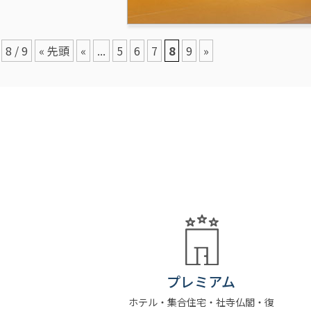
8 / 9
« 先頭
«
...
5
6
7
8
9
»
プレミアム
ホテル・集合住宅・社寺仏閣・復