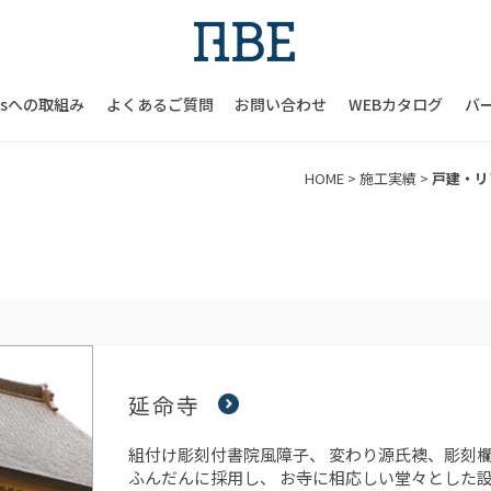
Gsへの取組み
よくあるご質問
お問い合わせ
WEBカタログ
バ
HOME
>
施工実績
>
戸建・リ
延命寺
組付け彫刻付書院風障子、 変わり源氏襖、彫刻欄
ふんだんに採用し、 お寺に相応しい堂々とした